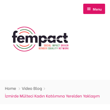
Menu
Anasayfa
Home
Video Blog
Hakkımızda
İzmirde Mülteci Kadın Katılımına Yerelden Yaklaşım
Neler Yapıyoruz?
Biz Kimiz?