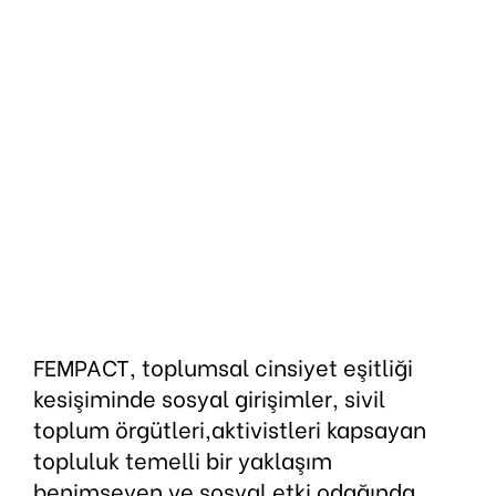
Yazılı Yayınlar
Dijital Çözümler
Belgesel
E-Bülten ve İnfogr
Basında Biz
FEMPACT, toplumsal cinsiyet eşitliği
kesişiminde sosyal girişimler, sivil
toplum örgütleri,aktivistleri kapsayan
topluluk temelli bir yaklaşım
benimseyen ve sosyal etki odağında