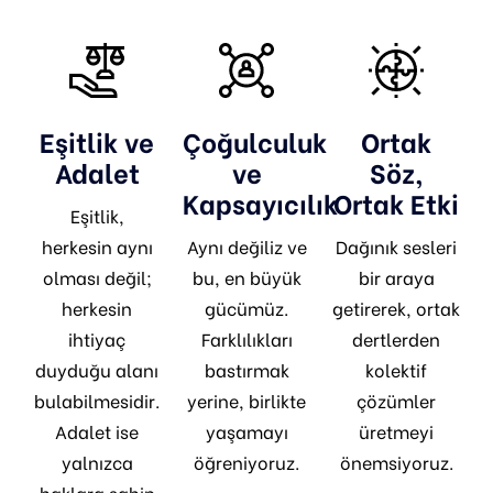
Eşitlik ve
Çoğulculuk
Ortak
Adalet
ve
Söz,
Kapsayıcılık
Ortak Etki
Eşitlik,
herkesin aynı
Aynı değiliz ve
Dağınık sesleri
olması değil;
bu, en büyük
bir araya
herkesin
gücümüz.
getirerek, ortak
ihtiyaç
Farklılıkları
dertlerden
duyduğu alanı
bastırmak
kolektif
bulabilmesidir.
yerine, birlikte
çözümler
Adalet ise
yaşamayı
üretmeyi
yalnızca
öğreniyoruz.
önemsiyoruz.
haklara sahip