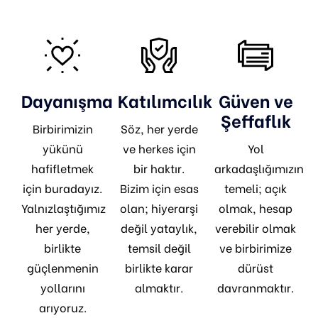
Dayanışma
Katılımcılık
Güven ve
Şeffaflık
Birbirimizin
Söz, her yerde
yükünü
ve herkes için
Yol
hafifletmek
bir haktır.
arkadaşlığımızın
için buradayız.
Bizim için esas
temeli; açık
Yalnızlaştığımız
olan; hiyerarşi
olmak, hesap
her yerde,
değil yataylık,
verebilir olmak
birlikte
temsil değil
ve birbirimize
güçlenmenin
birlikte karar
dürüst
yollarını
almaktır.
davranmaktır.
arıyoruz.