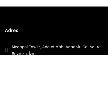
Adres
Megapol Tower, Adalet Mah, Anadolu Cd. No: 41
Bayraklı, İzmir
fempactnetwork@gmail.com
Neler Yapıyoruz?
Projeler