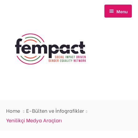
Menu
Anasayfa
Home
E-Bülten ve İnfografikler
Hakkımızda
Yenilikçi Medya Araçları
Neler Yapıyoruz?
Biz Kimiz?