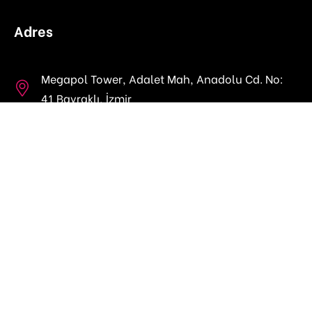
Adres
Megapol Tower, Adalet Mah, Anadolu Cd. No:
41 Bayraklı, İzmir
fempactnetwork@gmail.com
Neler Yapıyoruz?
Projeler
FEMLab