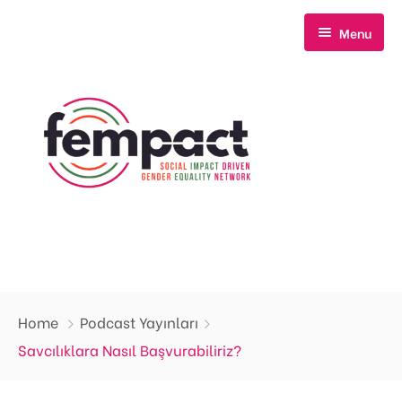
Menu
Anasayfa
Home
Podcast Yayınları
Hakkımızda
Savcılıklara Nasıl Başvurabiliriz?
Neler Yapıyoruz?
Biz Kimiz?