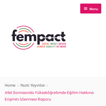
Menu
Anasayfa
Home
Yazılı Yayınlar
Hakkımızda
Afet Sonrasında Yükseköğretimde Eğitim Hakkına
Erişimin İzlenmesi Raporu
Neler Yapıyoruz?
Biz Kimiz?