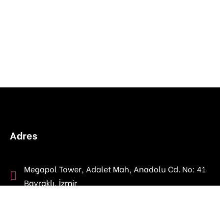
Adres
Megapol Tower, Adalet Mah, Anadolu Cd. No: 41
Bayraklı, İzmir
fempactnetwork@gmail.com