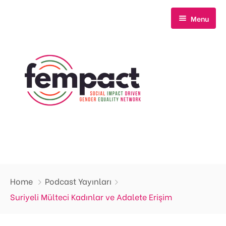
Menu
Anasayfa
Home
Podcast Yayınları
Hakkımızda
Suriyeli Mülteci Kadınlar ve Adalete Erişim
Neler Yapıyoruz?
Biz Kimiz?