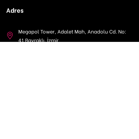
Adres
Megapol Tower, Adalet Mah, Anadolu Cd. No:
41 Bayraklı, İzmir
fempactnetwork@gmail.com
Neler Yapıyoruz?
Projeler
FEMLab