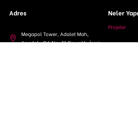
Adres
Neler Yap
Projeler
Megapol Tower, Adalet Mah,
Anadolu Cd. No: 41 Bayraklı, İzmir
FEMLab
fempactnetwork@gmail.com
Görünür Kıl
Bilgiyi Payla