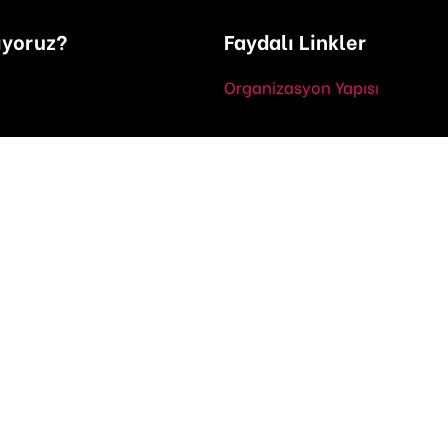
ıyoruz?
Faydalı Linkler
Organizasyon Yapısı
Topluluğumuz
Basında Biz
ş